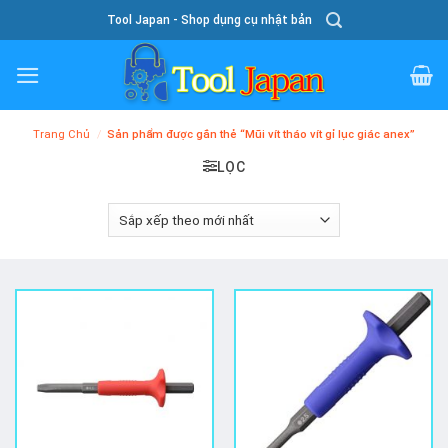
Skip
Tool Japan - Shop dụng cụ nhật bản
To
Content
Trang Chủ
/
Sản phẩm được gắn thẻ “Mũi vít tháo vít gỉ lục giác anex”
LỌC