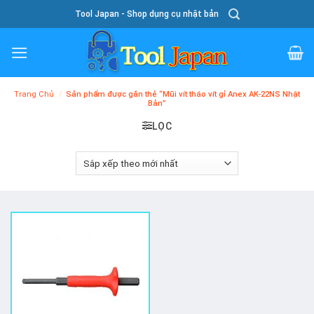
Skip
Tool Japan - Shop dụng cụ nhật bản
To
Content
Trang Chủ
/
Sản phẩm được gắn thẻ “Mũi vít tháo vít gỉ Anex AK-22NS Nhật
Bản”
LỌC