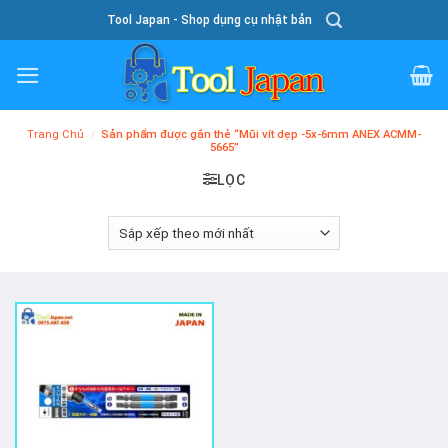
Skip
Tool Japan - Shop dụng cụ nhật bản
To
Content
Trang Chủ
/
Sản phẩm được gắn thẻ “Mũi vít dẹp -5x-6mm ANEX ACMM-
5665”
LỌC