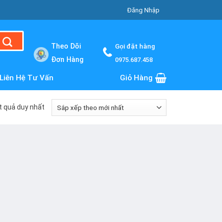
Đăng Nhập
Theo Dõi
Gọi đặt hàng
Đơn Hàng
0975.687.458
Liên Hệ Tư Vấn
Giỏ Hàng
ết quả duy nhất