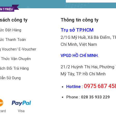
 sách công ty
Thông tin công ty
Trụ sở TP.HCM
hức Đặt Hàng
2/1G Mỹ Huề, Xã Bà Điểm, T
hức Thanh Toán
Chí Minh, Việt Nam
 Voucher/ E-Voucher
VPGD HỒ CHÍ MINH.
 Thức Vận Chuyên
21/2 Huỳnh Thị Hai, Phường
ách Đổi Trả Hàng
Mỹ Tây, TP. Hồ Chí Minh
Dẫn Sử Dụng
0975 687 45
Hotline :
Phone :
028 35 933 229