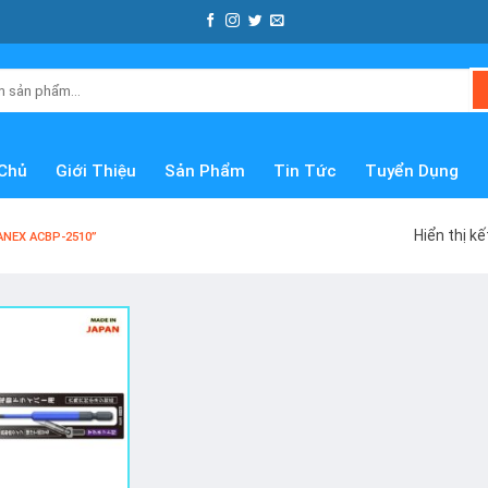
Chủ
Giới Thiệu
Sản Phẩm
Tin Tức
Tuyển Dụng
Hiển thị k
 ANEX ACBP-2510”