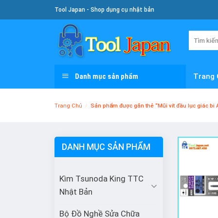
Skip
Tool Japan - Shop dụng cụ nhật bản
To
Content
Tìm
kiếm:
Danh mục sản phẩm
Trang 
Trang Chủ
/
Sản phẩm được gắn thẻ “Mũi vít đầu lục giác bi
DANH MỤC SẢN PHẨM
Kìm Tsunoda King TTC
Nhật Bản
Bộ Đồ Nghề Sửa Chữa