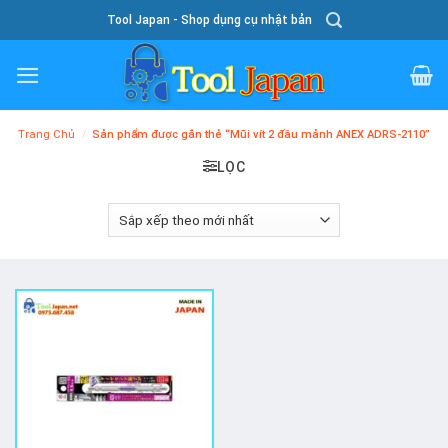
Skip
Tool Japan - Shop dụng cụ nhật bản
To
Content
Trang Chủ
/
Sản phẩm được gắn thẻ “Mũi vít 2 đầu mảnh ANEX ADRS-2110”
LỌC