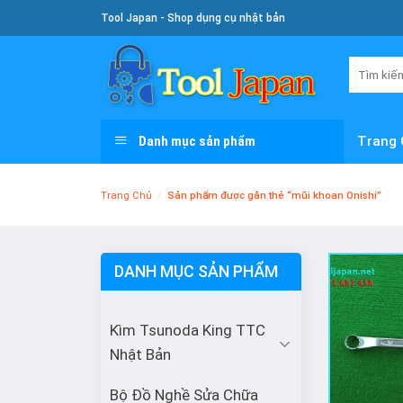
Skip
Tool Japan - Shop dụng cụ nhật bản
To
Content
Tìm
kiếm:
Danh mục sản phẩm
Trang 
Trang Chủ
/
Sản phẩm được gắn thẻ “mũi khoan Onishi”
DANH MỤC SẢN PHẨM
Kìm Tsunoda King TTC
Nhật Bản
Bộ Đồ Nghề Sửa Chữa