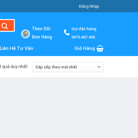
Đăng Nhập
Theo Dõi
Gọi đặt hàng
Đơn Hàng
0975.687.458
Liên Hệ Tư Vấn
Giỏ Hàng
ết quả duy nhất