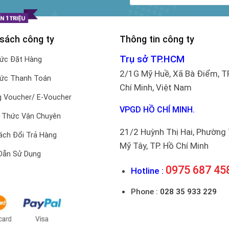
 sách công ty
Thông tin công ty
Trụ sở TP.HCM
hức Đặt Hàng
2/1G Mỹ Huề, Xã Bà Điểm, T
hức Thanh Toán
Chí Minh, Việt Nam
 Voucher/ E-Voucher
VPGD HỒ CHÍ MINH.
 Thức Vận Chuyên
21/2 Huỳnh Thị Hai, Phường
ách Đổi Trả Hàng
Mỹ Tây, TP. Hồ Chí Minh
Dẫn Sử Dụng
0975 687 45
Hotline :
Phone :
028 35 933 229