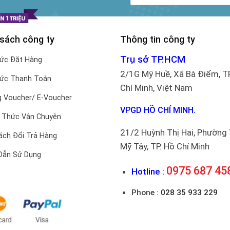
chọn
trên
trang
 sách công ty
Thông tin công ty
sản
phẩm
Trụ sở TP.HCM
hức Đặt Hàng
2/1G Mỹ Huề, Xã Bà Điểm, T
hức Thanh Toán
Chí Minh, Việt Nam
 Voucher/ E-Voucher
VPGD HỒ CHÍ MINH.
 Thức Vận Chuyên
21/2 Huỳnh Thị Hai, Phường
ách Đổi Trả Hàng
Mỹ Tây, TP. Hồ Chí Minh
Dẫn Sử Dụng
0975 687 45
Hotline :
Phone :
028 35 933 229