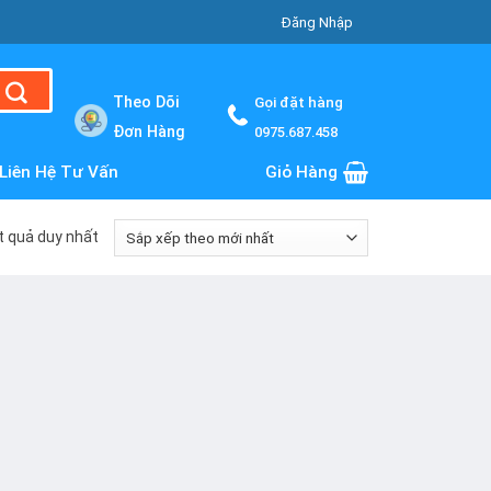
Đăng Nhập
Theo Dõi
Gọi đặt hàng
Đơn Hàng
0975.687.458
Liên Hệ Tư Vấn
Giỏ Hàng
ết quả duy nhất