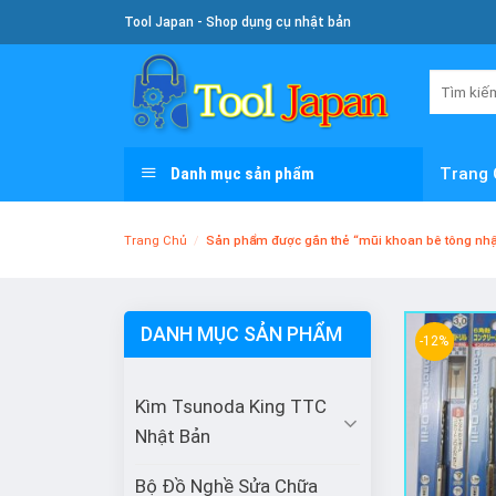
Skip
Tool Japan - Shop dụng cụ nhật bản
To
Content
Tìm
kiếm:
Danh mục sản phẩm
Trang 
Trang Chủ
/
Sản phẩm được gắn thẻ “mũi khoan bê tông nhậ
DANH MỤC SẢN PHẨM
-12%
Kìm Tsunoda King TTC
Nhật Bản
Bộ Đồ Nghề Sửa Chữa