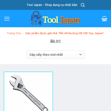
Skip
Tool Japan - Shop dụng cụ nhật bản
To
Content
Trang Chủ
/
Sản phẩm được gắn thẻ “Mỏ lết thường HX-100 Top Japan”
LỌC