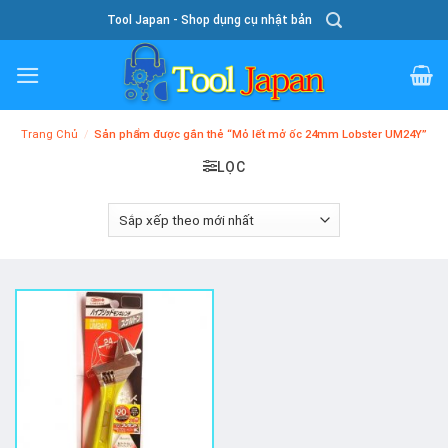
Skip
Tool Japan - Shop dụng cụ nhật bản
To
Content
Trang Chủ
/
Sản phẩm được gắn thẻ “Mỏ lết mở ốc 24mm Lobster UM24Y”
LỌC