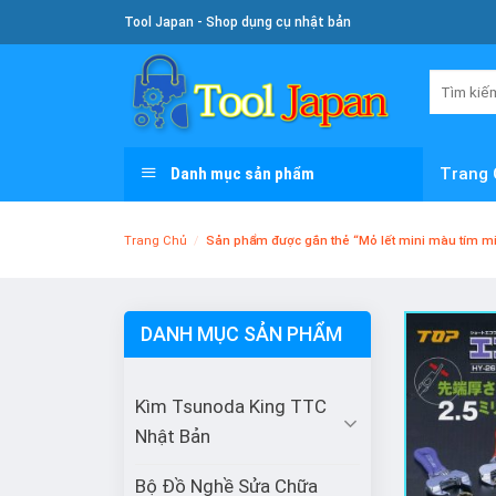
Skip
Tool Japan - Shop dụng cụ nhật bản
To
Content
Tìm
kiếm:
Danh mục sản phẩm
Trang 
Trang Chủ
/
Sản phẩm được gắn thẻ “Mỏ lết mini màu tím 
DANH MỤC SẢN PHẨM
Kìm Tsunoda King TTC
Nhật Bản
Bộ Đồ Nghề Sửa Chữa