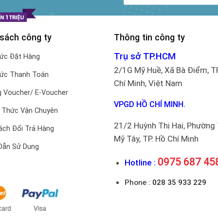
chọn
trên
trang
 sách công ty
Thông tin công ty
sản
phẩm
Trụ sở TP.HCM
hức Đặt Hàng
2/1G Mỹ Huề, Xã Bà Điểm, T
hức Thanh Toán
Chí Minh, Việt Nam
 Voucher/ E-Voucher
VPGD HỒ CHÍ MINH.
 Thức Vận Chuyên
21/2 Huỳnh Thị Hai, Phường
ách Đổi Trả Hàng
Mỹ Tây, TP. Hồ Chí Minh
Dẫn Sử Dụng
0975 687 45
Hotline :
Phone :
028 35 933 229