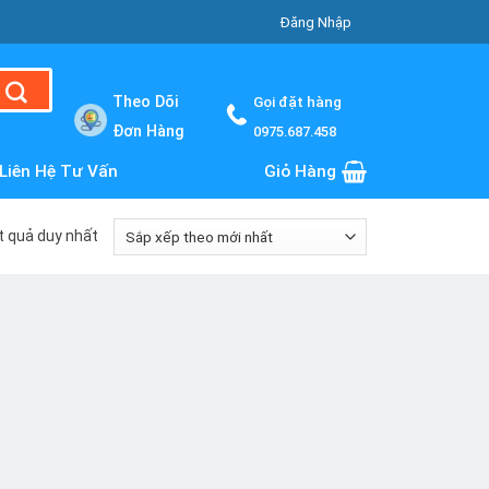
Đăng Nhập
Theo Dõi
Gọi đặt hàng
Đơn Hàng
0975.687.458
Liên Hệ Tư Vấn
Giỏ Hàng
ết quả duy nhất