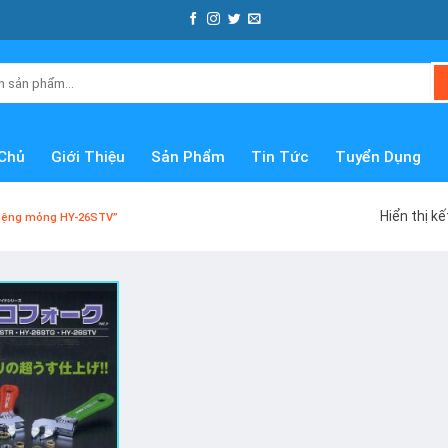
Chủ
Giới Thiệu
Sản Phẩm
Tin Tức
Tuyển Dụng
Hiển thị k
miệng mỏng HY-26STV”