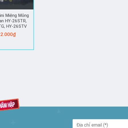
ini Miệng Mỏng
an HY-26STR,
TG, HY-26STV
2.000
₫
Sản
phẩm
này
có
nhiều
biến
thể.
Các
tùy
chọn
có
thể
được