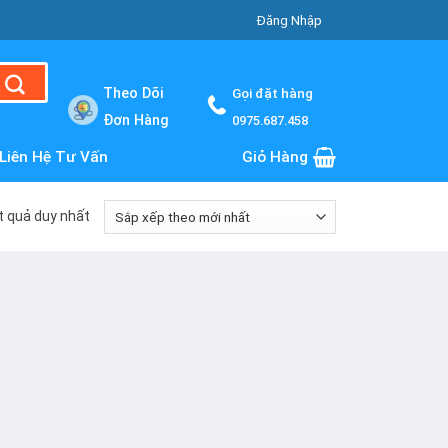
Đăng Nhập
Theo Dõi
Gọi đặt hàng
Đơn Hàng
0975.687.458
Liên Hệ Tư Vấn
Giỏ Hàng
ết quả duy nhất