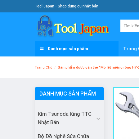
Skip
Tool Japan - Shop dụng cụ nhật bản
To
Content
Tìm
kiếm:
Danh mục sản phẩm
Trang 
Trang Chủ
/
Sản phẩm được gắn thẻ “Mỏ lết miệng rộng HY-
DANH MỤC SẢN PHẨM
Kìm Tsunoda King TTC
Nhật Bản
Bộ Đồ Nghề Sửa Chữa