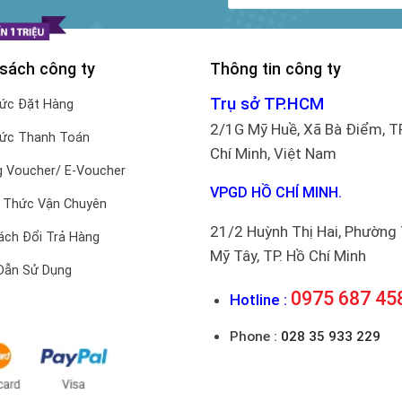
 sách công ty
Thông tin công ty
Trụ sở TP.HCM
hức Đặt Hàng
2/1G Mỹ Huề, Xã Bà Điểm, T
hức Thanh Toán
Chí Minh, Việt Nam
 Voucher/ E-Voucher
VPGD HỒ CHÍ MINH.
 Thức Vận Chuyên
21/2 Huỳnh Thị Hai, Phường
ách Đổi Trả Hàng
Mỹ Tây, TP. Hồ Chí Minh
Dẫn Sử Dụng
0975 687 45
Hotline :
Phone :
028 35 933 229