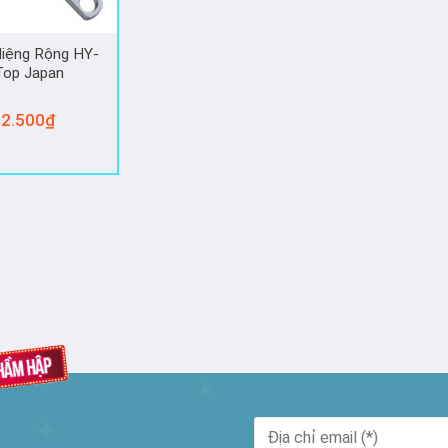
iệng Rộng HY-
Top Japan
2.500
₫