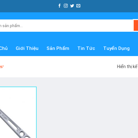
Chủ
Giới Thiệu
Sản Phẩm
Tin Tức
Tuyển Dụng
Hiển thị k
26”