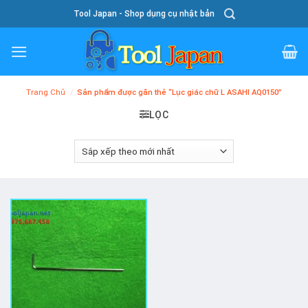
Skip
Tool Japan - Shop dụng cụ nhật bản
To
Content
Trang Chủ
/
Sản phẩm được gắn thẻ “Lục giác chữ L ASAHI AQ0150”
LỌC