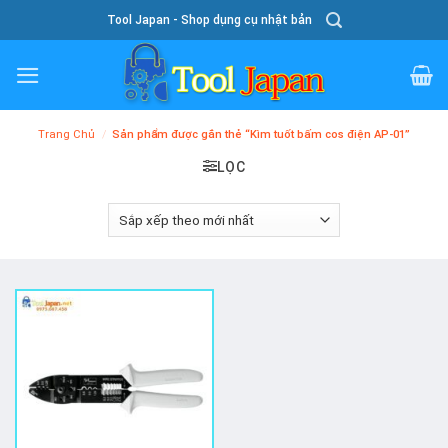
Skip
Tool Japan - Shop dụng cụ nhật bản
To
Content
Trang Chủ
/
Sản phẩm được gắn thẻ “Kìm tuốt bấm cos điện AP-01”
LỌC