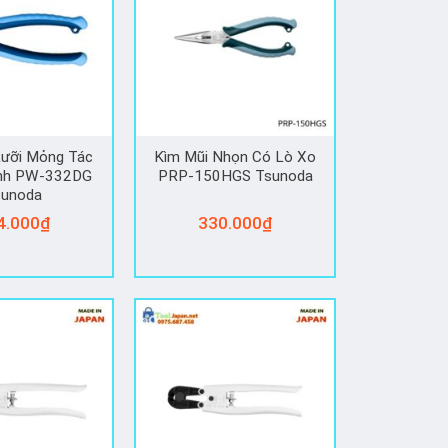
ưỡi Mỏng Tác
Kìm Mũi Nhọn Có Lò Xo
̣nh PW-332DG
PRP-150HGS Tsunoda
sunoda
4.000
₫
330.000
₫