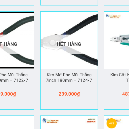
5 
T HÀNG
HẾT HÀNG
Phe Mũi Thẳng
Kìm Mở Phe Mũi Thẳng
Kìm Cắt
80mm – 7122-7
7inch 180mm – 7124-7
T
9.000
₫
239.000
₫
48
-4%