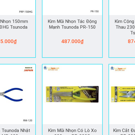
 Nhọn 150mm
Kìm Mũi Nhọn Tác Động
Kìm Cộng
0HG Tsunoda
Mạnh Tsunoda PR-150
Thau 23
T
5.000
₫
487.000
₫
87
 Tsunoda Nhật
Kìm Mũi Nhọn Có Lò Xo
Kìm Cắt 