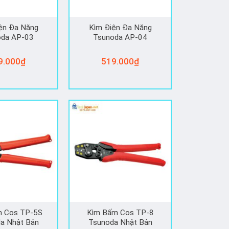
ện Đa Năng
Kìm Điện Đa Năng
oda AP-03
Tsunoda AP-04
9.000
₫
519.000
₫
m Cos TP-5S
Kìm Bấm Cos TP-8
a Nhật Bản
Tsunoda Nhật Bản