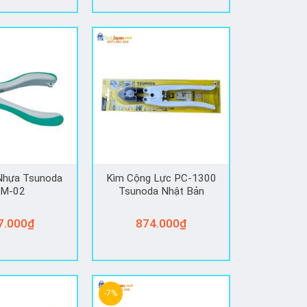
sao
 Nhựa Tsunoda
Kìm Cộng Lực PC-1300
M-02
Tsunoda Nhật Bản
7.000
₫
874.000
₫
-7%