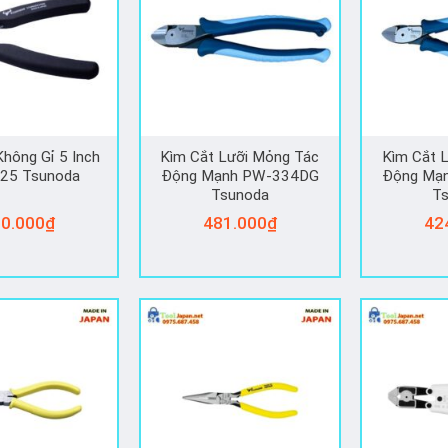
hông Gỉ 5 Inch
Kìm Cắt Lưỡi Mỏng Tác
Kìm Cắt L
25 Tsunoda
Động Mạnh PW-334DG
Động Ma
Tsunoda
T
0.000
₫
481.000
₫
42