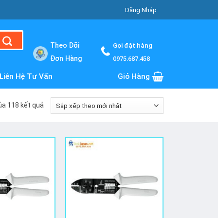
Đăng Nhập
Theo Dõi
Gọi đặt hàng
Đơn Hàng
0975.687.458
Liên Hệ Tư Vấn
Giỏ Hàng
ủa 118 kết quả