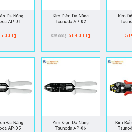
iện Đa Năng
Kìm Điện Đa Năng
Kìm Đi
oda AP-01
Tsunoda AP-02
Tsun
Giá
Giá
6.000
₫
519.000
₫
51
535.000
₫
gốc
hiện
là:
tại
535.000₫.
là:
519.000₫.
iện Đa Năng
Kìm Điện Đa Năng
Kìm Bấ
oda AP-05
Tsunoda AP-06
Tsunod