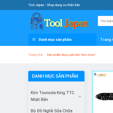
Skip
Tool Japan - Shop dụng cụ nhật bản
To
Content
Tìm
kiếm:
Danh mục sản phẩm
Trang 
Trang Chủ
/
Sản phẩm được gắn thẻ “kìm nhọn”
DANH MỤC SẢN PHẨM
Kìm Tsunoda King TTC
Nhật Bản
Bộ Đồ Nghề Sửa Chữa