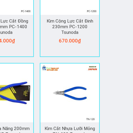
 Lực Cắt Đồng
Kìm Cộng Lực Cắt Đinh
0mm PC-1400
230mm PC-1200
sunoda
Tsunoda
4.000
₫
670.000
₫
Đa Năng 200mm
Kìm Cắt Nhựa Lưỡi Mỏng