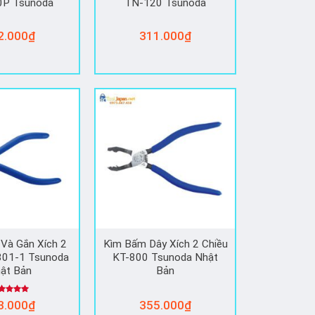
0P Tsunoda
TN-120 Tsunoda
2.000
₫
311.000
₫
Và Gắn Xích 2
Kìm Bấm Dây Xích 2 Chiều
801-1 Tsunoda
KT-800 Tsunoda Nhật
ật Bản
Bản
ợc xếp
3.000
₫
355.000
₫
ạng
5.00