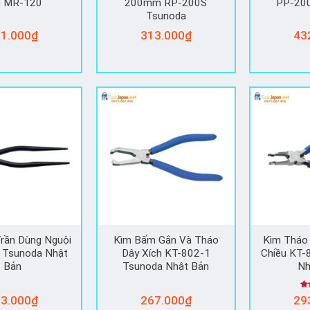
n MR-120
200mm RP-200S
PP-20
Tsunoda
1.000
₫
313.000
₫
43
rần Dùng Nguội
Kìm Bấm Gắn Và Tháo
Kìm Tháo 
 Tsunoda Nhật
Dây Xích KT-802-1
Chiều KT-
Bản
Tsunoda Nhật Bản
Nh
Đư
3.000
₫
267.000
₫
29
h