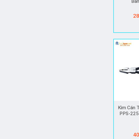
Bả
28
Kìm Cán T
PPS-225
40