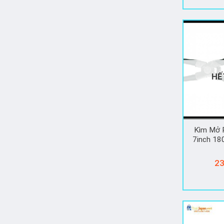
HẾ
Kìm Mở 
7inch 1
23