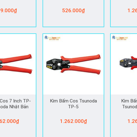
9.000
₫
526.000
₫
1.2
Cos 7 Inch TP-
Kìm Bấm Cos Tsunoda
Kìm Bâ
oda Nhật Bản
TP-5
Tsunod
62.000
₫
1.262.000
₫
1.2