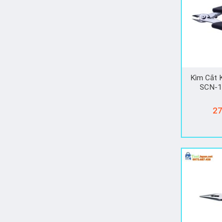
Kìm Cắt K
SCN-1
27