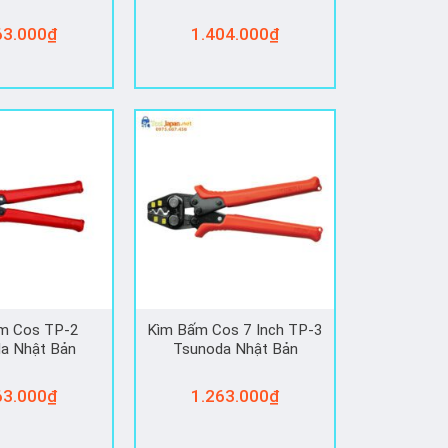
63.000
₫
1.404.000
₫
́m Cos TP-2
Kìm Bấm Cos 7 Inch TP-3
a Nhật Bản
Tsunoda Nhật Bản
63.000
₫
1.263.000
₫