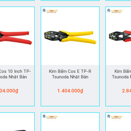
os 10 Inch TP-
Kìm Bấm Cos E TP-R
Kìm Bâ
oda Nhật Bản
Tsunoda Nhật Bản
Tsunoda 
04.000
₫
1.404.000
₫
2.8