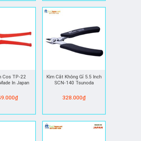
́m Cos TP-22
Kìm Cắt Không Gỉ 5.5 Inch
Made In Japan
SCN-140 Tsunoda
49.000
₫
328.000
₫