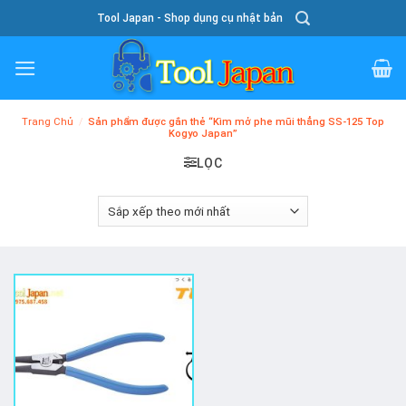
Skip
Tool Japan - Shop dụng cụ nhật bản
To
Content
Trang Chủ
/
Sản phẩm được gắn thẻ “Kìm mở phe mũi thẳng SS-125 Top
Kogyo Japan”
LỌC