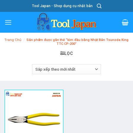
Skip
Tool Japan - Shop dụng cụ nhật bản
To
Content
Trang Chủ
/
Sản phẩm được gắn thẻ “kìm đầu bằng Nhật Bản Tsunoda King
TTC CP-200”
LỌC