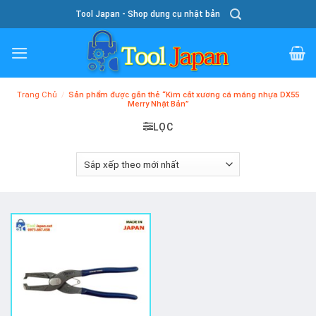
Skip
Tool Japan - Shop dụng cụ nhật bản
To
Content
Trang Chủ
/
Sản phẩm được gắn thẻ “Kìm cắt xương cá máng nhựa DX55
Merry Nhật Bản”
LỌC