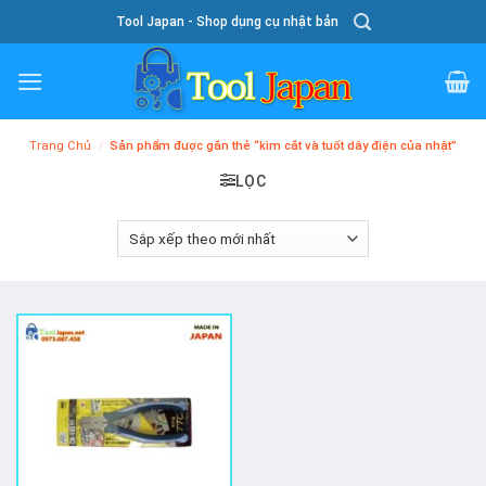
Skip
Tool Japan - Shop dụng cụ nhật bản
To
Content
Trang Chủ
/
Sản phẩm được gắn thẻ “kìm cắt và tuốt dây điện của nhật”
LỌC