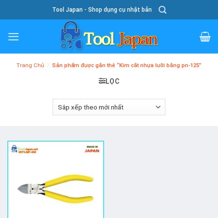
Skip
Tool Japan - Shop dụng cụ nhật bản
To
Content
Trang Chủ
/
Sản phẩm được gắn thẻ “Kìm cắt nhựa lưỡi bằng pn-125”
LỌC