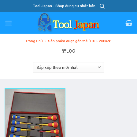
Skip
Tool Japan - Shop dụng cụ nhật bản
To
Content
Trang Chủ
/
Sản phẩm được gắn thẻ “HXT-7908AN”
LỌC