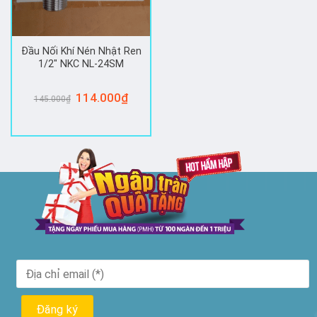
Đầu Nối Khí Nén Nhật Ren
1/2″ NKC NL-24SM
Giá
114.000
₫
Giá
145.000
₫
gốc
hiện
là:
tại
145.000₫.
là:
114.000₫.