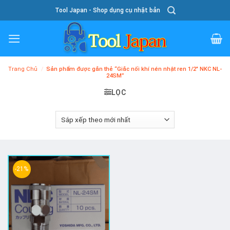
Skip
Tool Japan - Shop dụng cụ nhật bản
To
Content
Trang Chủ
/
Sản phẩm được gắn thẻ “Giắc nối khí nén nhật ren 1/2" NKC NL-
24SM”
LỌC
-21%