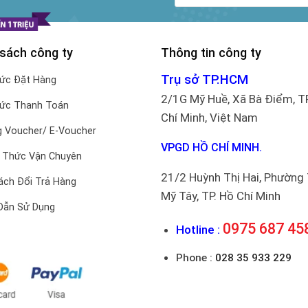
 sách công ty
Thông tin công ty
Trụ sở TP.HCM
hức Đặt Hàng
2/1G Mỹ Huề, Xã Bà Điểm, T
hức Thanh Toán
Chí Minh, Việt Nam
 Voucher/ E-Voucher
VPGD HỒ CHÍ MINH.
 Thức Vận Chuyên
21/2 Huỳnh Thị Hai, Phường
ách Đổi Trả Hàng
Mỹ Tây, TP. Hồ Chí Minh
Dẫn Sử Dụng
0975 687 45
Hotline :
Phone :
028 35 933 229