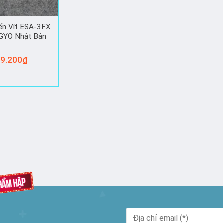
ển Vít ESA-3FX
GYO Nhật Bản
9.200
₫