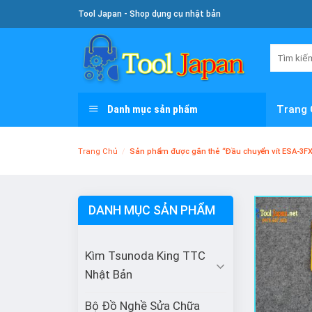
Skip
Tool Japan - Shop dụng cụ nhật bản
To
Content
Tìm
kiếm:
Danh mục sản phẩm
Trang 
Trang Chủ
/
Sản phẩm được gắn thẻ “Đầu chuyển vít ESA-3F
DANH MỤC SẢN PHẨM
Kìm Tsunoda King TTC
Nhật Bản
Bộ Đồ Nghề Sửa Chữa