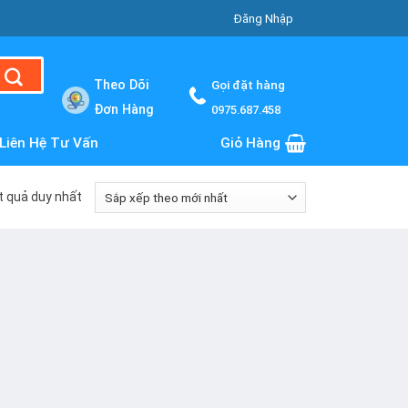
Đăng Nhập
Theo Dõi
Gọi đặt hàng
Đơn Hàng
0975.687.458
Liên Hệ Tư Vấn
Giỏ Hàng
ết quả duy nhất