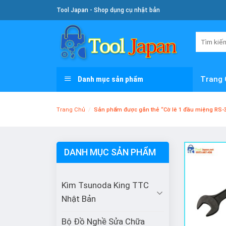
Skip
Tool Japan - Shop dụng cụ nhật bản
To
Content
Tìm
kiếm:
Danh mục sản phẩm
Trang 
Trang Chủ
/
Sản phẩm được gắn thẻ “Cờ lê 1 đầu miệng RS-
DANH MỤC SẢN PHẨM
Kìm Tsunoda King TTC
Nhật Bản
Bộ Đồ Nghề Sửa Chữa