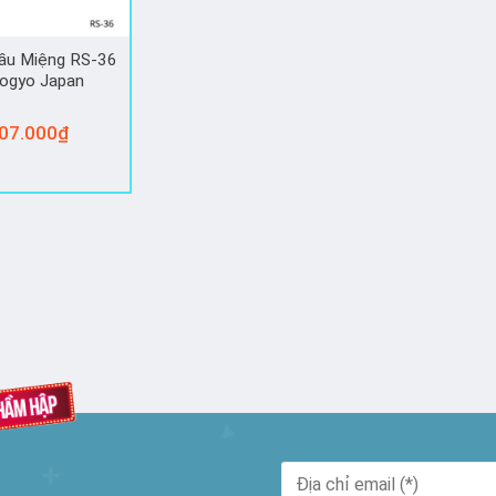
ầu Miệng RS-36
ogyo Japan
07.000
₫