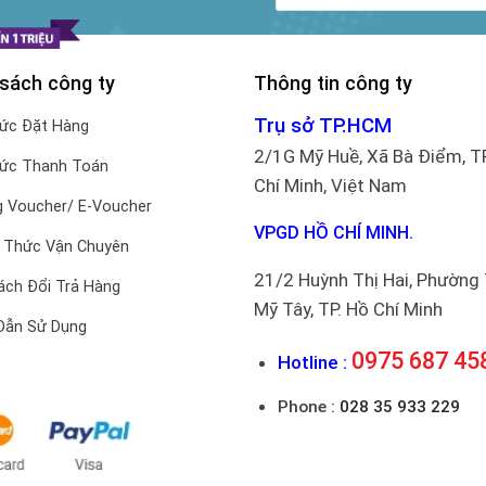
 sách công ty
Thông tin công ty
Trụ sở TP.HCM
hức Đặt Hàng
2/1G Mỹ Huề, Xã Bà Điểm, T
hức Thanh Toán
Chí Minh, Việt Nam
 Voucher/ E-Voucher
VPGD HỒ CHÍ MINH.
 Thức Vận Chuyên
21/2 Huỳnh Thị Hai, Phường
ách Đổi Trả Hàng
Mỹ Tây, TP. Hồ Chí Minh
Dẫn Sử Dụng
0975 687 45
Hotline :
Phone :
028 35 933 229