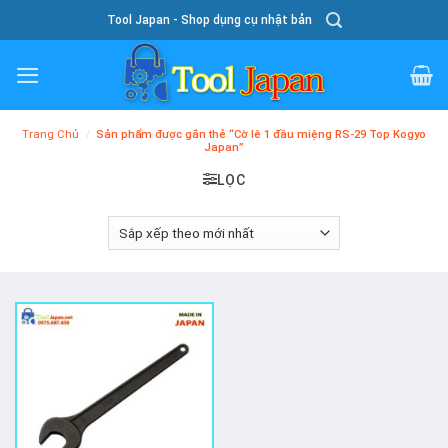
Skip
Tool Japan - Shop dụng cụ nhật bản
To
Content
Trang Chủ
/
Sản phẩm được gắn thẻ “Cờ lê 1 đầu miệng RS-29 Top Kogyo
Japan”
LỌC