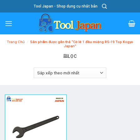
Skip
Tool Japan - Shop dụng cụ nhật bản
To
Content
Trang Chủ
/
Sản phẩm được gắn thẻ “Cờ lê 1 đầu miệng RS-19 Top Kogyo
Japan”
LỌC