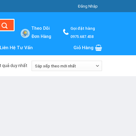
Đăng Nhập
Theo Dõi
Gọi đặt hàng
Đơn Hàng
0975.687.458
Liên Hệ Tư Vấn
Giỏ Hàng
ết quả duy nhất