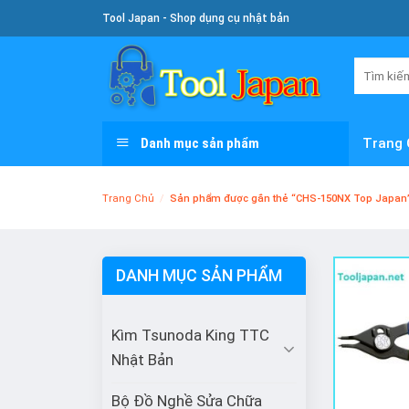
Skip
Tool Japan - Shop dụng cụ nhật bản
To
Content
Tìm
kiếm:
Danh mục sản phẩm
Trang 
Trang Chủ
/
Sản phẩm được gắn thẻ “CHS-150NX Top Japan
DANH MỤC SẢN PHẨM
Kìm Tsunoda King TTC
Nhật Bản
Bộ Đồ Nghề Sửa Chữa