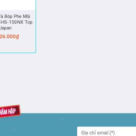
à Bóp Phe Mũi
 CHS-150NX Top
Japan
26.000
₫