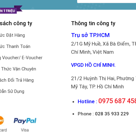
 sách công ty
Thông tin công ty
Trụ sở TP.HCM
hức Đặt Hàng
2/1G Mỹ Huề, Xã Bà Điểm, T
hức Thanh Toán
Chí Minh, Việt Nam
 Voucher/ E-Voucher
VPGD HỒ CHÍ MINH.
 Thức Vận Chuyên
21/2 Huỳnh Thị Hai, Phường
ách Đổi Trả Hàng
Mỹ Tây, TP. Hồ Chí Minh
Dẫn Sử Dụng
0975 687 45
Hotline :
Phone :
028 35 933 229