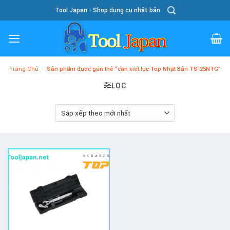
Skip
Tool Japan - Shop dụng cụ nhật bản
To
Content
Trang Chủ
/
Sản phẩm được gắn thẻ “cần xiết lực Top Nhật Bản TS-25NTG”
LỌC