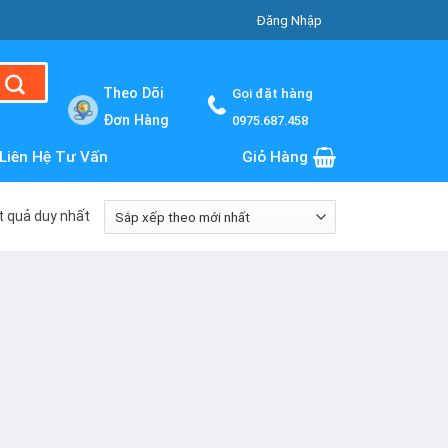
Đăng Nhập
Theo Dõi
Gọi đặt hàng
Đơn Hàng
0975.687.458
Liên Hệ Tư Vấn
Giỏ Hàng
ết quả duy nhất