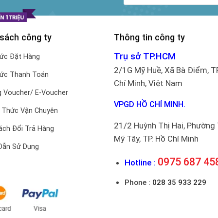
 sách công ty
Thông tin công ty
Trụ sở TP.HCM
hức Đặt Hàng
2/1G Mỹ Huề, Xã Bà Điểm, T
hức Thanh Toán
Chí Minh, Việt Nam
 Voucher/ E-Voucher
VPGD HỒ CHÍ MINH.
 Thức Vận Chuyên
21/2 Huỳnh Thị Hai, Phường
ách Đổi Trả Hàng
Mỹ Tây, TP. Hồ Chí Minh
Dẫn Sử Dụng
0975 687 45
Hotline :
Phone :
028 35 933 229