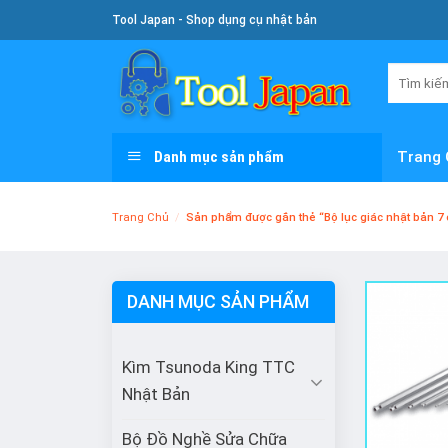
Skip
Tool Japan - Shop dụng cụ nhật bản
To
Content
Tìm
kiếm:
Danh mục sản phẩm
Trang 
Trang Chủ
/
Sản phẩm được gắn thẻ “Bộ lục giác nhật bản 7 
DANH MỤC SẢN PHẨM
Kìm Tsunoda King TTC
Nhật Bản
Bộ Đồ Nghề Sửa Chữa