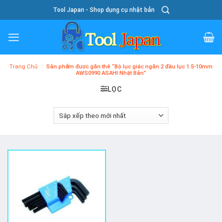
Skip
Tool Japan - Shop dụng cụ nhật bản
To
Content
Trang Chủ
/
Sản phẩm được gắn thẻ “Bộ lục giác ngắn 2 đầu lục 1.5-10mm
AWS0990 ASAHI Nhật Bản”
LỌC