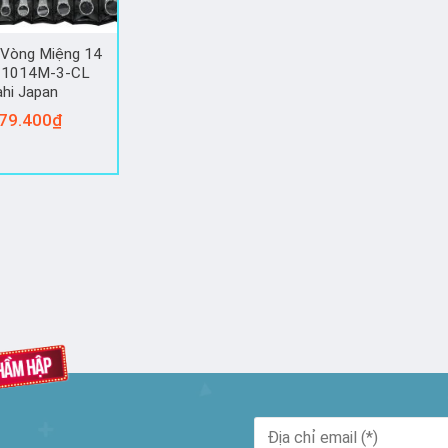
 Vòng Miệng 14
t 1014M-3-CL
hi Japan
79.400
₫