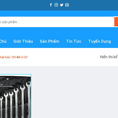
Chủ
Giới Thiệu
Sản Phẩm
Tin Tức
Tuyển Dụng
Hiển thị k
ật bản 1014M-3-CL”