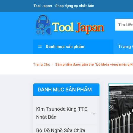
Skip
Tool Japan - Shop dụng cụ nhật bản
To
Content
Tìm
kiếm:
Danh mục sản phẩm
Trang 
Trang Chủ
/
Sản phẩm được gắn thẻ “bộ khóa vòng miệng Nh
DANH MỤC SẢN PHẨM
Kìm Tsunoda King TTC
Nhật Bản
Bộ Đồ Nghề Sửa Chữa