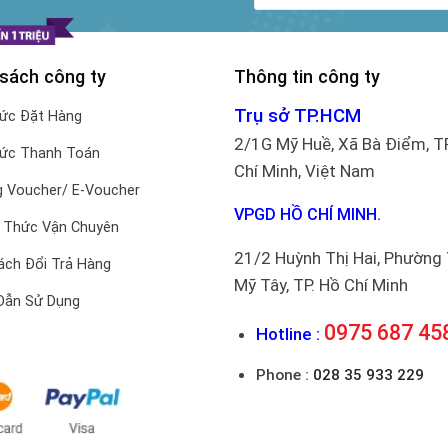
 sách công ty
Thông tin công ty
Trụ sở TP.HCM
hức Đặt Hàng
2/1G Mỹ Huề, Xã Bà Điểm, T
hức Thanh Toán
Chí Minh, Việt Nam
 Voucher/ E-Voucher
VPGD HỒ CHÍ MINH.
 Thức Vận Chuyên
21/2 Huỳnh Thị Hai, Phường
ách Đổi Trả Hàng
Mỹ Tây, TP. Hồ Chí Minh
Dẫn Sử Dụng
0975 687 45
Hotline :
Phone :
028 35 933 229