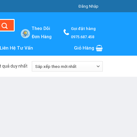
Đăng Nhập
Theo Dõi
Gọi đặt hàng
Đơn Hàng
0975.687.458
Liên Hệ Tư Vấn
Giỏ Hàng
ết quả duy nhất