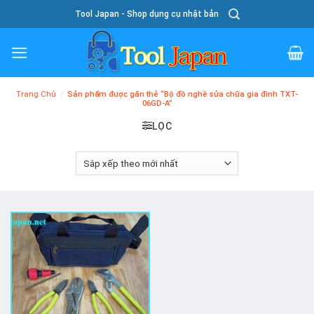
Skip
Tool Japan - Shop dụng cụ nhật bản
To
Content
Trang Chủ
/
Sản phẩm được gắn thẻ “Bộ đồ nghề sửa chữa gia đình TXT-
06GD-A”
LỌC