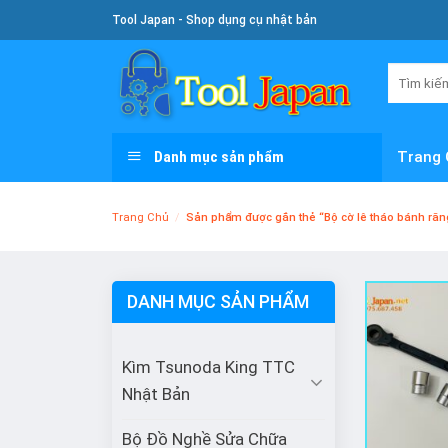
Skip
Tool Japan - Shop dụng cụ nhật bản
To
Content
Tìm
kiếm:
Danh mục sản phẩm
Trang 
Trang Chủ
/
Sản phẩm được gắn thẻ “Bộ cờ lê tháo bánh ră
DANH MỤC SẢN PHẨM
Kìm Tsunoda King TTC
Nhật Bản
Bộ Đồ Nghề Sửa Chữa