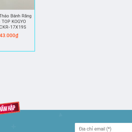
Tháo Bánh Răng
i TOP KOGYO
CKR-17X19S
43.000
₫