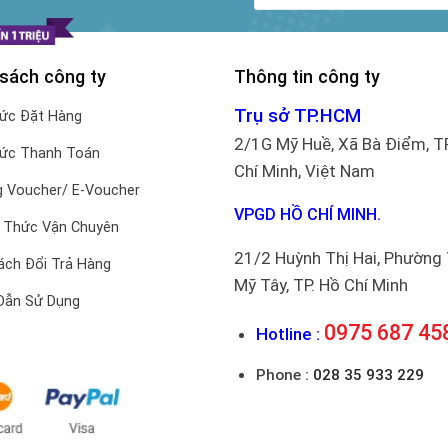
 sách công ty
Thông tin công ty
Trụ sở TP.HCM
hức Đặt Hàng
2/1G Mỹ Huề, Xã Bà Điểm, T
hức Thanh Toán
Chí Minh, Việt Nam
 Voucher/ E-Voucher
VPGD HỒ CHÍ MINH.
 Thức Vận Chuyên
21/2 Huỳnh Thị Hai, Phường
ách Đổi Trả Hàng
Mỹ Tây, TP. Hồ Chí Minh
Dẫn Sử Dụng
0975 687 45
Hotline :
Phone :
028 35 933 229