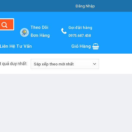
Đăng Nhập
Theo Dõi
Gọi đặt hàng
Đơn Hàng
0975.687.458
Liên Hệ Tư Vấn
Giỏ Hàng
ết quả duy nhất