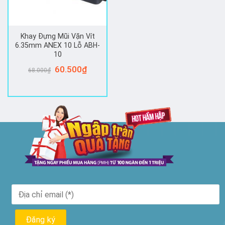
Khay Đựng Mũi Vặn Vít
6.35mm ANEX 10 Lỗ ABH-
10
Giá
60.500
₫
Giá
68.000
₫
gốc
hiện
là:
tại
68.000₫.
là:
60.500₫.