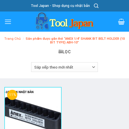
Skip
Tool Japan - Shop dụng cụ nhật bản
To
Content
Trang Chủ
/
Sản phẩm được gắn thẻ “ANEX 1/4" SHANK BIT BELT HOLDER (10
BIT TYPE) ABH-10”
LỌC
-11%